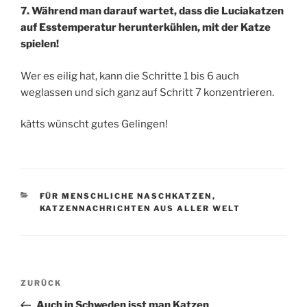
7. Während man darauf wartet, dass die Luciakatzen
auf Esstemperatur herunterkühlen, mit der Katze
spielen!
Wer es eilig hat, kann die Schritte 1 bis 6 auch
weglassen und sich ganz auf Schritt 7 konzentrieren.
kätts wünscht gutes Gelingen!
KATEGORIEN
FÜR MENSCHLICHE NASCHKATZEN
,
KATZENNACHRICHTEN AUS ALLER WELT
Beitragsnavigation
Vorheriger
ZURÜCK
Beitrag
Auch in Schweden isst man Katzen