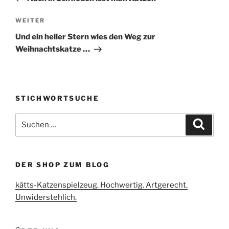
Nächster
WEITER
Beitrag
Und ein heller Stern wies den Weg zur
Weihnachtskatze …
STICHWORTSUCHE
Suche
Suche
nach:
DER SHOP ZUM BLOG
kätts-Katzenspielzeug. Hochwertig. Artgerecht.
Unwiderstehlich.