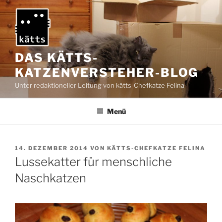
Zum
Inhalt
springen
DAS KÄTTS-
KATZENVERSTEHER-BLOG
Unter redaktioneller Leitung von kätts-Chefkatze Felina
Menü
VERÖFFENTLICHT
14. DEZEMBER 2014
VON
KÄTTS-CHEFKATZE FELINA
AM
Lussekatter für menschliche
Naschkatzen