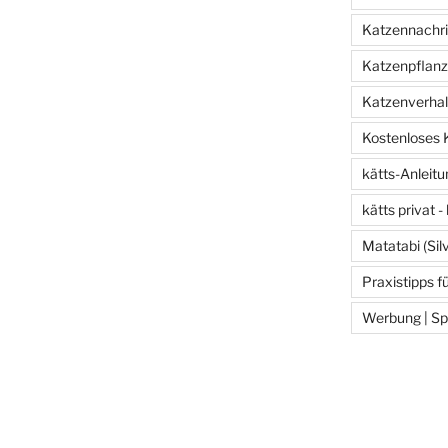
Katzennachric
Katzenpflan
Katzenverhal
Kostenloses 
kätts-Anleit
kätts privat -
Matatabi (Sil
Praxistipps f
Werbung | Sp