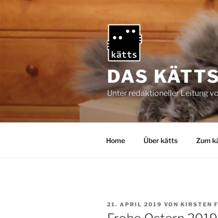
Zum
Inhalt
springen
DAS KÄTT
Unter redaktioneller Leitung v
Home
Über kätts
Zum kä
VERÖFFENTLICHT
21. APRIL 2019
VON
KIRSTEN 
AM