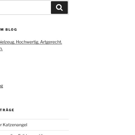
Suchen
UM BLOG
ielzeug. Hochwertig. Artgerecht.
h.
og
ITRÄGE
r Katzenangel