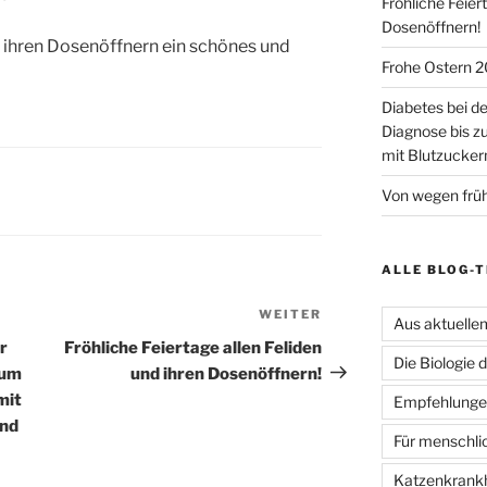
Fröhliche Feier
Dosenöffnern!
d ihren Dosenöffnern ein schönes und
Frohe Ostern 2
Diabetes bei d
Diagnose bis z
mit Blutzuckerm
Von wegen frü
ALLE BLOG-
WEITER
Nächster
Aus aktuelle
Beitrag
r
Fröhliche Feiertage allen Feliden
Die Biologie 
zum
und ihren Dosenöffnern!
mit
Empfehlungen
und
Für menschli
Katzenkrank