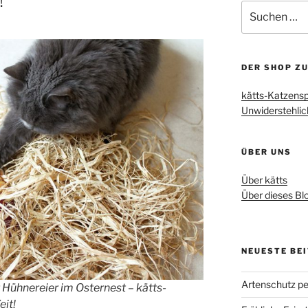
!
Suche
nach:
DER SHOP Z
kätts-Katzensp
Unwiderstehlic
ÜBER UNS
Über kätts
Über dieses Bl
NEUESTE BE
Artenschutz pe
t Hühnereier im Osternest – kätts-
eit!