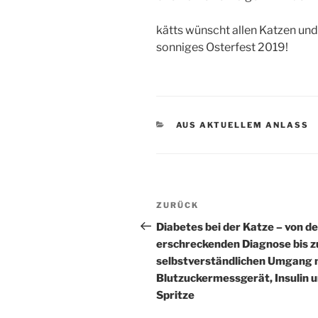
kätts wünscht allen Katzen un
sonniges Osterfest 2019!
KATEGORIEN
AUS AKTUELLEM ANLASS
Beitragsnavigation
Vorheriger
ZURÜCK
Beitrag
Diabetes bei der Katze – von de
erschreckenden Diagnose bis 
selbstverständlichen Umgang 
Blutzuckermessgerät, Insulin 
Spritze