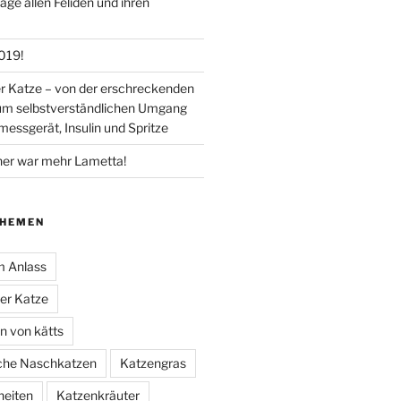
tage allen Feliden und ihren
019!
er Katze – von der erschreckenden
um selbstverständlichen Umgang
essgerät, Insulin und Spritze
her war mehr Lametta!
THEMEN
m Anlass
der Katze
 von kätts
che Naschkatzen
Katzengras
heiten
Katzenkräuter