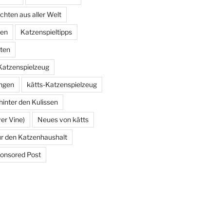
hten aus aller Welt
zen
Katzenspieltipps
ten
Katzenspielzeug
ungen
kätts-Katzenspielzeug
 hinter den Kulissen
ver Vine)
Neues von kätts
ür den Katzenhaushalt
onsored Post