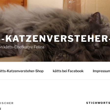
S-KATZENVERSTEHER
on kätts-Chefkatze Felina
tts-Katzenversteher-Shop
kätts bei Facebook
Impressu
STICHWORT
FISCHER