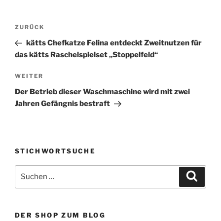
Beitragsnavigation
Vorheriger
ZURÜCK
Beitrag
kätts Chefkatze Felina entdeckt Zweitnutzen für
das kätts Raschelspielset „Stoppelfeld“
Nächster
WEITER
Beitrag
Der Betrieb dieser Waschmaschine wird mit zwei
Jahren Gefängnis bestraft
STICHWORTSUCHE
Suche
Suche
nach:
DER SHOP ZUM BLOG