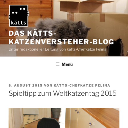
Zum
Inhalt
springen
DAS KÄTTS-
KATZENVERSTEHER-BLOG
Unter redaktioneller Leitung von kätts-Chefkatze Felina
Menü
VERÖFFENTLICHT
8. AUGUST 2015
VON
KÄTTS-CHEFKATZE FELINA
AM
Spieltipp zum Weltkatzentag 2015