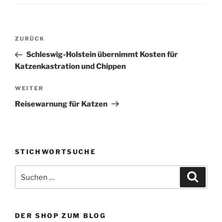
Beitragsnavigation
Vorheriger
ZURÜCK
Beitrag
Schleswig-Holstein übernimmt Kosten für
Katzenkastration und Chippen
Nächster
WEITER
Beitrag
Reisewarnung für Katzen
STICHWORTSUCHE
Suche
Suche
nach:
DER SHOP ZUM BLOG