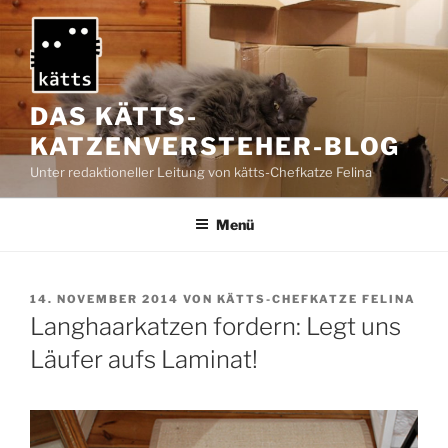
Zum
Inhalt
springen
DAS KÄTTS-
KATZENVERSTEHER-BLOG
Unter redaktioneller Leitung von kätts-Chefkatze Felina
Menü
VERÖFFENTLICHT
14. NOVEMBER 2014
VON
KÄTTS-CHEFKATZE FELINA
AM
Langhaarkatzen fordern: Legt uns
Läufer aufs Laminat!