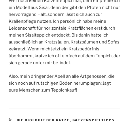
Wer noch keinen Katzenteppich hat, dem empfehle ich
ein Modell aus Sisal, denn der gibt den Pfoten nicht nur
hervorragend Halt, sondern lässt sich auch zur
Krallenpflege nutzen. Ich persönlich habe meine
Leidenschaft für horizontale Kratzflächen erst durch
meinen Sisalteppich entdeckt. Bis dahin hatte ich
ausschließlich an Kratzsäulen, Kratzbäumen und Sofas
gekratzt. Wenn mich jetzt ein Kratzbedürfnis
überkommt, kratze ich oft einfach auf dem Teppich, der
sich gerade unter mir befindet.
Also, mein dringender Apell an alle Artgenossen, die
sich noch auf rutschigen Böden herumplagen: Jagt
eure Menschen zum Teppichkauf!
KATEGORIEN
DIE BIOLOGIE DER KATZE
,
KATZENSPIELTIPPS