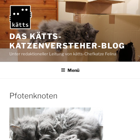
Zum
Inhalt
springen
DAS KÄTTS-
KATZENVERSTEHER-BLOG
Unter redaktioneller Leitung von kätts-Chefkatze Felina
Menü
Pfotenknoten