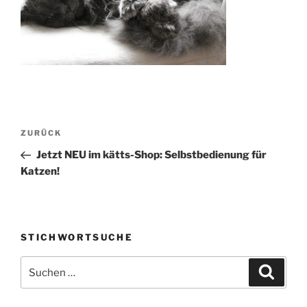
Beitragsnavigation
Vorheriger
ZURÜCK
Beitrag
Jetzt NEU im kätts-Shop: Selbstbedienung für
Katzen!
STICHWORTSUCHE
Suche
Suche
nach: