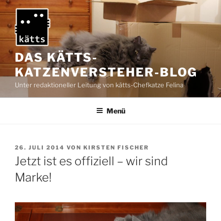
Zum
Inhalt
springen
DAS KÄTTS-
KATZENVERSTEHER-BLOG
Unter redaktioneller Leitung von kätts-Chefkatze Felina
Menü
VERÖFFENTLICHT
26. JULI 2014
VON
KIRSTEN FISCHER
AM
Jetzt ist es offiziell – wir sind
Marke!