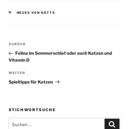
KATEGORIEN
NEUES VON KÄTTS
Beitragsnavigation
Vorheriger
ZURÜCK
Beitrag
Felina im Sommerschlaf oder auch Katzen und
Vitamin D
Nächster
WEITER
Beitrag
Spieltipps für Katzen
STICHWORTSUCHE
Suche
Suche
nach: