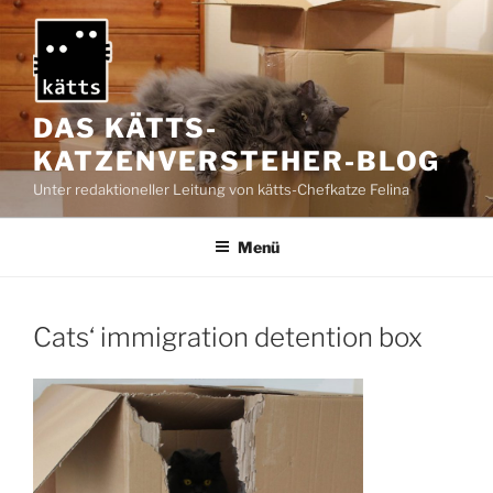
Zum
Inhalt
springen
DAS KÄTTS-
KATZENVERSTEHER-BLOG
Unter redaktioneller Leitung von kätts-Chefkatze Felina
Menü
Cats‘ immigration detention box