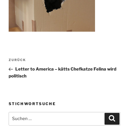
Beitragsnavigation
Vorheriger
ZURÜCK
Beitrag
Letter to America – kätts Chefkatze Felina wird
politisch
STICHWORTSUCHE
Suche
Suche
nach: